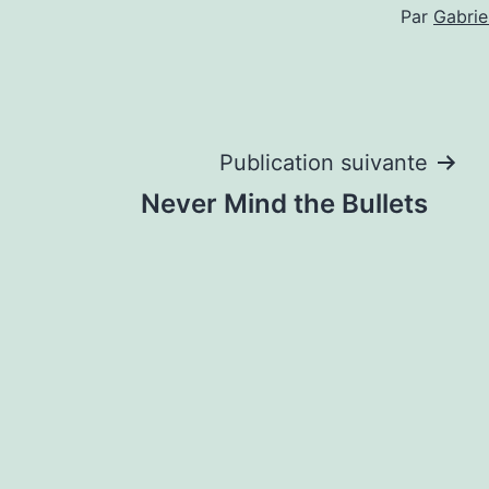
Par
Gabrie
Navigation
Publication suivante
Never Mind the Bullets
de
l’article