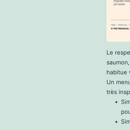
Le respe
saumon, 
habitue v
Un menu 
très ins
Sim
pou
Sim