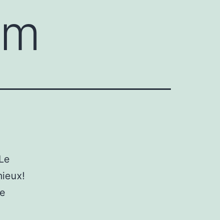
om
 Le
mieux!
de