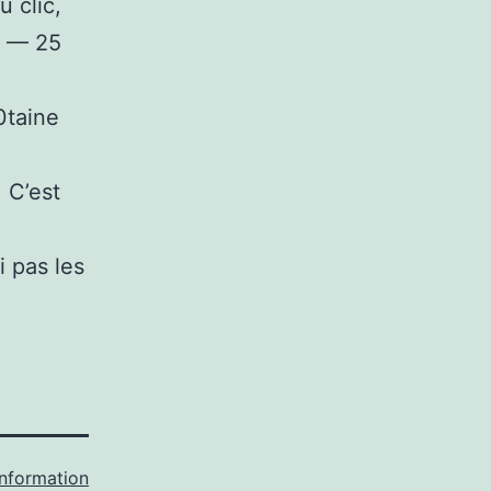
u clic,
e — 25
0taine
. C’est
i pas les
Information