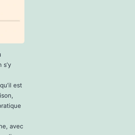
u
 s’y
qu’il est
ison,
pratique
une, avec