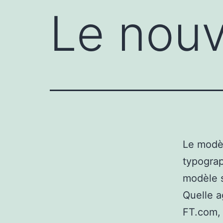
Le nou
Le modèl
typograp
modèle s
Quelle a
FT.com, 