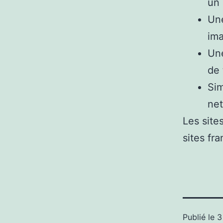
un 
Une
ima
Une
de 
Sim
net
Les site
sites fra
Publié le
3