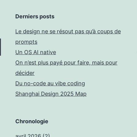
Derniers posts
Le design ne se résout pas qu’à coups de
prompts
Un OS AI native
On n’est plus payé pour faire, mais pour
décider
Du no-code au vibe coding
Shanghai Design 2025 Map
Chronologie
avril 2026
(2)