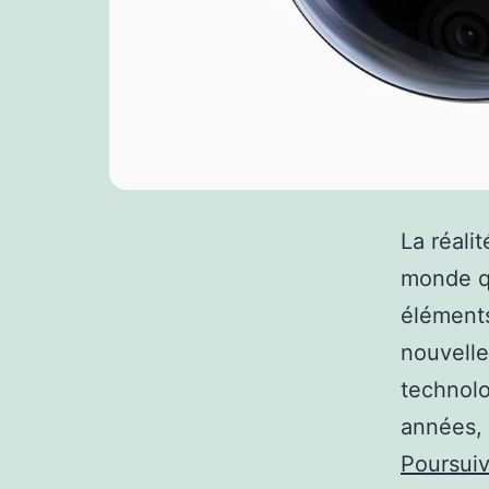
La réali
monde qu
éléments
nouvelle
technolo
années, 
Poursuiv