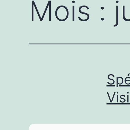
Mois :
j
Spé
Vis