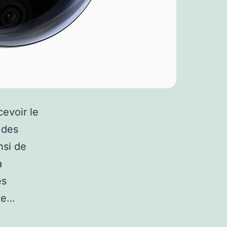
evoir le
 des
nsi de
a
es
ste…