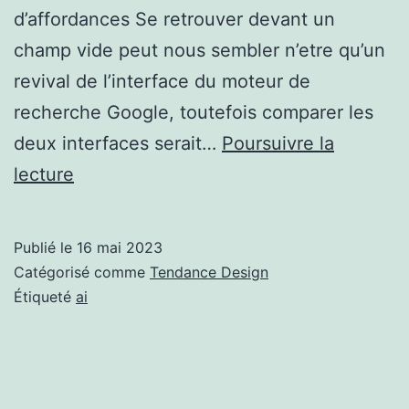
d’affordances Se retrouver devant un
champ vide peut nous sembler n’etre qu’un
revival de l’interface du moteur de
recherche Google, toutefois comparer les
deux interfaces serait…
Poursuivre la
Réinventer
lecture
l’interface
des
Publié le
16 mai 2023
chat
Catégorisé comme
Tendance Design
bots
Étiqueté
ai